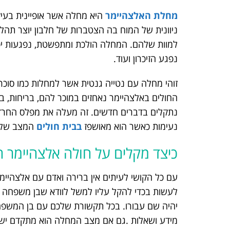
מחלת האלצהיימר
היא מחלה אשר אופיינית בעיק
ניוונית של המוח בה הצטברות של חלבון יוצר תהלי
למוות שלהם. המחלה הולכת ומתפשטת, נפגעות יכו
נפגע הזיכרון ועוד.
זוהי מחלה עם נטייה גנטית אשר למחלות כמו סוכ
החולים באלצהיימר נאחזים במוכר להם, בריחות, במ
נתקלים בדברים חדשים. זה מעלה את מפלס החרדה
נעימות כאשר הוא מאושפז
בבית חולים
המצב שלהם
כיצד מקלים על חולה אלצהיימר ה
עם כל הקושי לעיתים אין ברירה ואדם עם אלצהיי
לעשות בכדי להקל עליו למשל לוודא שבן משפחה קרוב 
יהיה שם עבורו. בכל תקשורת שלכם עם בן המשפחה
מידע ושאלות .גם אם מצב המחלה הוא מתקדם יש פ