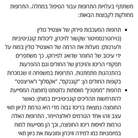
משתתף בעלויות התרופות עבור הטיפול במחלה. התרופות
מחולקות לקבוצות הבאות:
תרופות המעכבות פירוק של אצטיל כולין
(נוירוטרנסמיטור שקשור לזיכרון, ליכולות קוגניטיביות
ולערנות): מעלות את הרמה של האצטיל כולין במוח על
ידי עיכוב של החומר שדואג לפירוקו. כך משתפרים
תפקודי הריכוז והזיכרון של החולים וגם ההפרעות
בהתנהגות מתמתנות. התרופות במשפחה זו שנמכרות
בקופות החולים הן: "קוגנקס", "אקסלון" ו"אריצפט"
תרופות "ממטנין" מווסתות גלוטמט (חומצה המסייעת
להתרחשות תהליכים קוגניטיביים במוח): כאשר
החומצה נמצאת בריכוז גבוה מדי היא גורמת לניוון תאי
עצב וזהו אחד הגורמים לאלצהיימר. התרופות האלה
גורמות לוויסות ריכוז החומצה, וכך הן מסייעות למוח
במיומנויות כמו למידה וזיכרון ומונעות את ניוון תאי