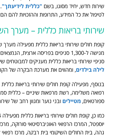
שירות חדש, יחיד מסוגו, בשם
"כללית לידיעתך"
.
לטיפול את כל המידע, התרופות וההזכויות להם הם 
שירותי בריאות כללית – מערך הש
קופת חולים שירותי בריאות כללית מפעילה מערך ש
מגישה ל-1,300 סניפים בפריסה ארצית, הנמצאים כולם במיקומים עם גישה נוחה ומהירה לתושבי האזור.
סניפי שירותי בריאות כללית מעניקים למבוטחים שיר
לילה בילדים
, ומהווים את מערכת הבקרה של הקו
בנוסף, מפעילה קופת חולים שירותי בריאות כללית 
רפואה משלימה, רשת מרפאות שיניים – כללית סמייל
ספורטאים,
מטיילים
ובני נוער ומגוון רחב של שירו
יוספטל, המרכז הרפואי האוניברסיטאי סורוקה, מרכז 
גהה, בית החולים השיקומי בית רבקה, מרכז רפואי 