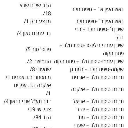
הרב שלום שבזי
חלב
03-9380807
18/
ב
מבצע בזק 1/
03-9021186
ני
רב עמרם גאון 4/
03-6748930
יפת חלב –
פרופ' טור 5/
03-9219847
 – פתח תקוה
החמישה 2/
03-9321292
ת גן
שמעוני 8/
03-6311319
נית
מ.מסחרי ד.נ.אפרים 1/
03-9085300
אלקנה ד.נ. אפרים
קנה
03-9077400
1/
אל
דרך תא"ל אורי בראון 4/
03-9065200
ד
צבי ישי 19/
03-5395300
הדר 84/
03-9028200
רי