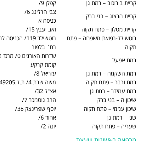
קפלן 9/
03-6711500
צבי הרלינג 6/
03-6155200
כניסה א
וה
זאב יעבץ 15/
03-9222685
ה – פתח
רוטשילד 119/ הכניסה לנכים דרך
03-9395400
רח` בלפור
שדרות האורנים 0/ מרכז מסחרי
03-7384800
קומת קרקע
עזריאל 8/
03-6306600
משה שרת 4/ ת.ד.49205 ,
03-9182200
אצ"ל 32/
03-6713600
הרב גוטמכר 7/
03-6155400
ה
יוסף שפרינצק 38/
03-9077200
אהוד 6/
03-6714200
יונה 2/
03-9079200
עצת