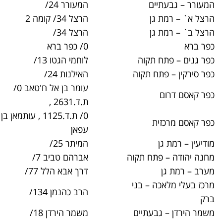
המעורר 24/
03-6790200
הרצל 34/ קומה 2
03-6846420
הרצל 34/
03-6846440
0/ כפר ברא
03-9154200
לוחמי הגטו 13/
03-9149200
ה
האילנות 24/
03-9323681
עומר בן אל ח'טאב 0/
03-9085400
ת.ד.2631 ,
0/ ת.ד.1125 , עותמאן בן
03-9082300
עפאן
המיתר 25/
03-6170700
וה
אברהם טביב 7/
03-9085200
דרך אבא הלל 77/
03-7535300
י
הרב כהנמן 134/
03-6718200
ם
משמר הירדן 18/
03-7339200