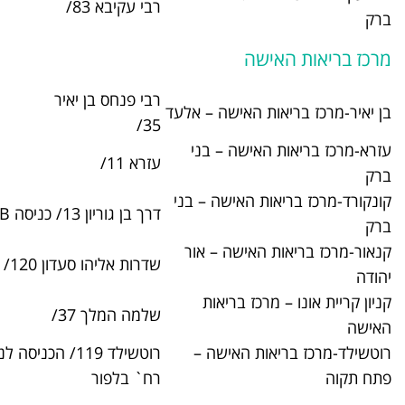
רבי עקיבא 83/
03-5777205
רבי פנחס בן יאיר
האישה – אלעד
03-9374300
35/
שה – בני
עזרא 11/
03-6717800
האישה – בני
דרך בן גוריון 13/ כניסה B ,
03-5772470
ישה – אור
שדרות אליהו סעדון 120/
03-7351400
 בריאות
שלמה המלך 37/
03-7378320
 האישה –
רוטשילד 119/ הכניסה לנכים דרך
03-9395330
רח` בלפור