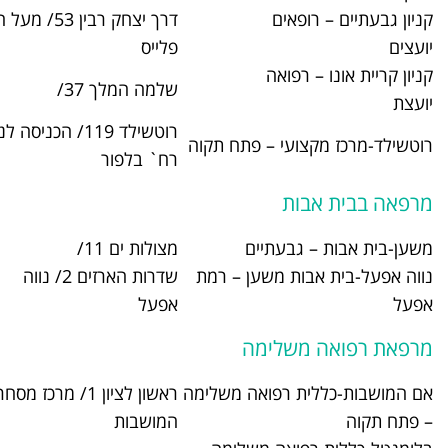
דרך יצחק רבין 53/ מעל הולמס
03-7330800
פלייס
ה
שלמה המלך 37/
03-7378310
רוטשילד 119/ הכניסה לנכים דרך
 – פתח תקוה
03-9395200
רח` בלפור
תיים
מצולות ים 11/
03-5722513
משען – רמת
שדרות הארזים 2/ נווה
03-7194000
אפעל
ימה
פואה משלימה
ראשון לציון 1/ מרכז מסחרי אם
03-9141400
המושבות