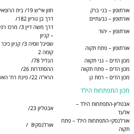
חזון אי"ש 19/ בית הרופאים
03-6194315
דרך בן גוריון 182/
03-7325423
דרך משה דיין 3/ מרכז רפואי סביונים
03-5368787
– קניון
שפיגל זוסיה 3/ קניון כיכר העיר,
03-9308432
קומה 2
הגליל 78/
03-5343464
ה
ההסתדרות 26/
03-9132070
הרא"ה 22/ פינת רח' האשל
03-6702278
ד
ד –
אבטליון 23/
03-9077300
לד – פתח
אורלנסקי‎ ‎ 8/
03-9084407