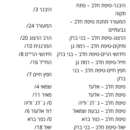
ח
היבנר 3/
03-9213958
לב –
המעורר 24/
03-6790200
 ברק
הרב הרצוג 20/
03-6162730
ת גן
המרגנית 10/
03-7513783
 – בני ברק
חידושי הרי"ם 8/
03-5704098
גן
החי"ל 16/
03-6771286
בני
חפץ חיים 7/
03-6188551
שמאי 4/
03-9087880
מאיר 11/
03-9320759
ה
0/ ג`לג`וליה
03-9396237
ואל
דוד אלעזר 6/
03-5322664
0/ כפר ברא
03-9021271
ברק
יואל 18/
03-6185662