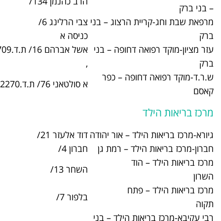
הרב כהנמן 134/
03-6718210
הרצוג – בני
צבי הרלינג 6/
03-6155210
כניסה א
דחופה – בני
אשל אברהם 16/ ת.ד.2709
03-5742742
,
פה – כפר
א סולטאני 76/ ת.ד.2270 ,
03-9370222
ד – אור יהודה
דוד אלעזר 21/
03-5385212
ד – רמת גן
חברון 4/
03-6716800
ד
השחר 13/
09-7620600
תח
בלפור 7/
03-9398200
 הילד – בני