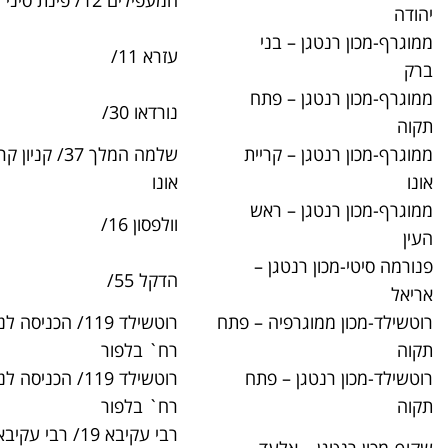
המעפילים 12/ פינת סיני
03-6345304
ני
עזרא 11/
03-6781088
פתח
נורדאו 30/
03-9305652
ריית
שלמה המלך 37/ קניון קריית
03-5358801
אונו
ראש
וולפסון 16/
03-9383315
ן –
הדקל 55/
03-9366203
ה – פתח
רוטשילד 119/ הכניסה לנכים דרך
03-9395340
רח` בלפור
 פתח
רוטשילד 119/ הכניסה לנכים דרך
03-9395340
רח` בלפור
רבי עקיבא 19/ רבי עקיבא