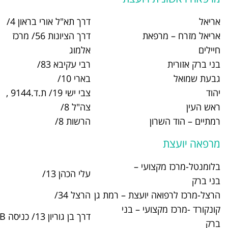
דרך תא"ל אורי בראון 4/
03-9065200
דרך הציונות 56/ מרכז
03-9065715
אלמוג
רבי עקיבא 83/
03-5777200
בארי 10/
03-7385200
צבי ישי 19/ ת.ד.9144 ,
03-5395300
צה"ל 8/
03-9385700
הרשות 8/
09-7470200
–
עלי הכהן 13/
03-5779600
צת – רמת גן
הרצל 34/
03-6752800
– בני
דרך בן גוריון 13/ כניסה B
03-5772400