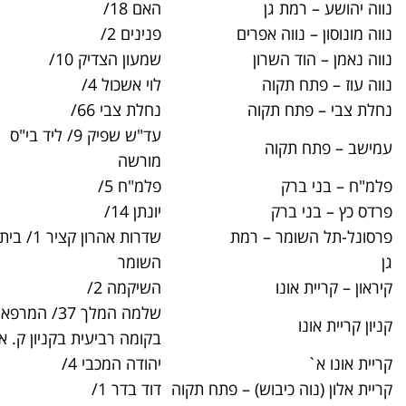
האם 18/
03-6713500
ים
פנינים 2/
03-7356400
שמעון הצדיק 10/
09-7473700
לוי אשכול 4/
03-9281200
נחלת צבי 66/
03-9129200
עד"ש שפיק 9/ ליד בי"ס
03-9082400
מורשה
פלמ"ח 5/
03-6155800
יונתן 14/
03-6154200
מת
שדרות אהרון קציר 1/ בית חולים תל
03-5302330
השומר
השיקמה 2/
03-7381200
שלמה המלך 37/ המרפאה נמצאת
03-7378300
בקומה רביעית בקניון ק. אונו
יהודה המכבי 4/
03-7383400
) – פתח תקוה
דוד בדר 1/
03-9121400