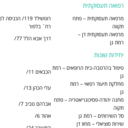
תח
רוטשילד 119/ הכניסה לנכים דרך
03-9083200
רח` בלפור
דרך אבא הלל 77/
03-7535320
ופאים – רמת
1-705-
הכבאים 11/
454646
 רמת
עלי הכהן 13/
03-5779620
אטריה – פתח
אברהם טביב 7/
03-9085205
אהוד 6/
03-6714224
ן
המעורר 24/
03-6790205