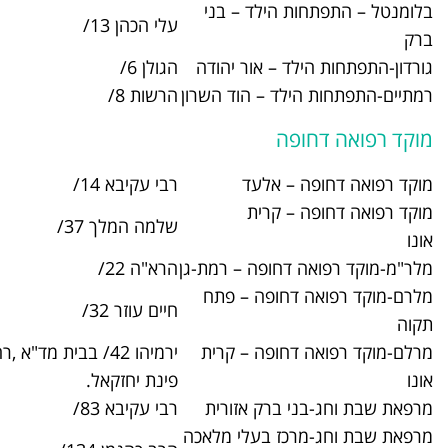
ילד – בני
עלי הכהן 13/
03-5779630
 אור יהודה
הגולן 6/
03-5382400
 – הוד השרון
הרשות 8/
09-7470200
אלעד
רבי עקיבא 14/
03-9090200
רית
שלמה המלך 37/
03-7378310
ופה – רמת-גן
הרא"ה 22/
03-6706666
פה – פתח
חיים עוזר 32/
*03-5101
פה – קרית
ירמיהו 42/ בבית מד"א ,רח` ירמיהו
*03-5101
פינת יחזקאל.
רק אזורית
רבי עקיבא 83/
03-5777210
 בעלי מלאכה