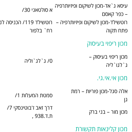
 ופיזיותרפיה
050-
א סולטאני 30/
9071370
פיזיותרפיה –
רוטשילד 119/ הכניסה לנכים דרך
03-9395320
רח` בלפור
0/ ג`לג`וליה
03-9124300
 רמת
054-
סמטת המעלות 1/
7616718
דרך זאב ז'בוטינסקי 7/
03-5772555
ת.ד.938 ,
רת