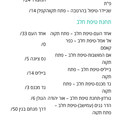
 – פתח תקווה
קפלן 14/
03-9253177
 פתח תקוה
אחד העם 33/
03-9315212
פר
03-9071591
0/
ב – פתח
נס ציונה 5/
03-9241885
ח
בייליס 14/
03-9309614
פתח
גד מכנס 3/
03-9330232
 – אור יהודה
הגולן 6/
03-5382400
פת חלב –
דרך מנחם בגין 50/
03-9323857