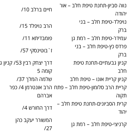
חלב – אור
חיים ברלב 10/
03-7350400
י
הרב נויפלד 15/
03-5709720
ת גן
פומבדיתא 11/
03-6742521
ני
ז`בוטינסקי 57/
03-6183470
יפת
דרך יצחק רבין 53/ קניון גבעתיים –
03-7330800
קומה 5
ת חלב
שלמה המלך 37/
03-7378300
ת חלב – פתח
הרב אונטרמן 4/ כפר
03-9300542
אברהם
טיפת חלב –
דרך החורש 4/
03-5392304
המשורר יעקב כהן
ת גן
03-5349758
27/