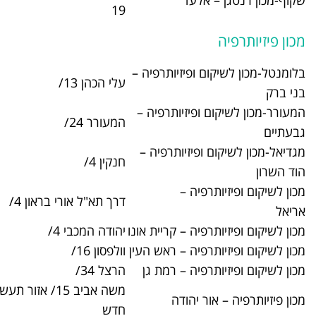
עד
03-9099050
19
פיזיותרפיה –
עלי הכהן 13/
03-5779680
יזיותרפיה –
המעורר 24/
03-6790207
יזיותרפיה –
חנקין 4/
09-7420813
ה –
דרך תא"ל אורי בראון 4/
03-9065200
ה – קריית אונו
יהודה המכבי 4/
03-7383405
יה – ראש העין
וולפסון 16/
03-9006200
ה – רמת גן
הרצל 34/
03-6752870
משה אביב 15/ אזור תעשיה
יהודה
03-5387400
חדש