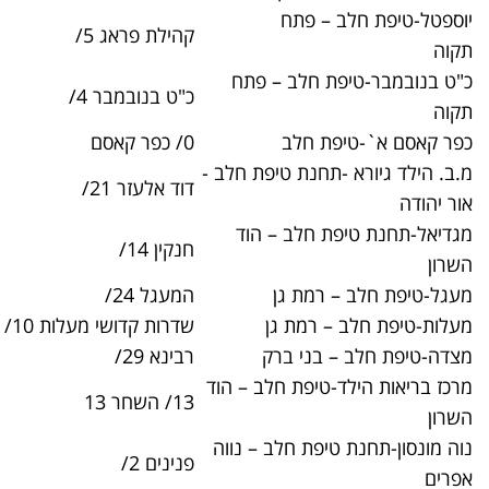
תח
קהילת פראג 5/
03-9306962
ב – פתח
כ"ט בנובמבר 4/
03-9342888
לב
0/ כפר קאסם
03-9071834
ת טיפת חלב -
דוד אלעזר 21/
03-5385212
ב – הוד
חנקין 14/
09-7624600
 גן
המעגל 24/
03-6701270
ת גן
שדרות קדושי מעלות 10/
03-6777686
 ברק
רבינא 29/
03-5708223
ת חלב – הוד
13/ השחר 13
09-7620600
חלב – נווה
פנינים 2/
03-7356400