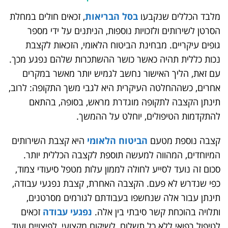
מלבד הכללים שנקבעו
בסל הבריאות
, זכאים חולים במחלת
הסרטן לשירותים ולזכויות נוספות, הניתנים על ידי מספר
גופים עיקריים. מבחינת הביטוח הלאומי, הזכאות לקצבת
נכות כללית תהיה כאשר כושר ההשתכרות שלהם נפגע מכך.
עם זאת, הליך האישור נחשב לגמיש יותר מאשר במקרים
אחרים, כשההחלטה העיקרית היא לגבי משך התקופה: לרוב,
תינתן הקצבה לתקופה מוגדרת מראש, בסופה, בהתאם
להתקדמות הטיפולים, יוחלט על ההמשך.
קצבה נוספת מטעם
הביטוח הלאומי
היא קצבת השירותים
המיוחדים, המהווה למעשה תוספת לקצבה הכללית יותר.
סכום זה נועד לסייע לחולה לממון עלות מטפל סיעודי צמוד,
כפי שנדרש לא פעם. הקצבה האחרת, קצבת נפגעי עבודה,
תינתן עבור אלה שנחשפו בעבודתם לגורמים מסרטנים,
ותלויה בהוכחת קשר סיבתי בין אלה.
נפגעי עבודה
זכאים
לטיפול רפואי ללא כל תשלום, לשיקום מקצועי, לפיצויים ועוד.