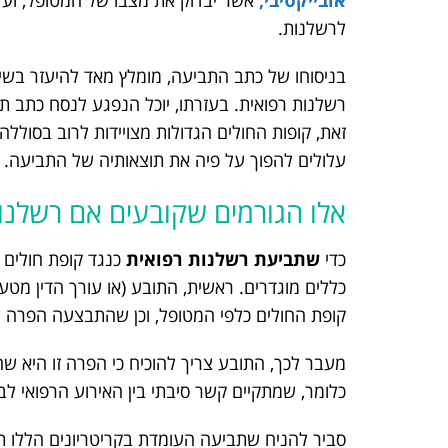
אובייקטיבי,
אשר יבדוק את מצבו של המטופל, ועל 
לרשלנות.
בניסוחו של כתב התביעה, מומלץ מאד להיעזר בשיר
רשלנות רפואית. בעזרתו, יוכל הנפגע לנסח כתב ת
זאת, קופות החולים הגדולות מצויידות לרוב בסוללה
עלולים להפוך על פיה את תוצאותיה של התביעה.
אלו הגורמים שקובעים אם רשלנו
כדי
שתביעת רשלנות רפואית
כנגד קופת חולים
כללים מוגדרים. ראשית, התובע (או עורך הדין מטע
קופת החולים כלפי המטופל, וכן שהתבצעה הפרה ש
מעבר לכך, התובע צריך להוכיח כי הפרה זו היא 
כלומר, שמתקיים קשר סיבתי בין האירוע הרפואי ל
סביר להניח שתביעה העומדת בקריטריונים הללו תז