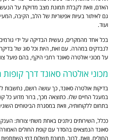
האדם, וזאת לקבלת תמונת מצב מדויקת על הנעשה
גם לאיתור בעיות אפשריות של הלב, הקיבה, המעיי
ועוד.
בכל אחד מהמקרים, נעשית הבדיקה על ידי גורמים 
לנבדקים במהרה. עם זאת, היות וכל סוג של בדיקה מ
על מכוני אולטרה סאונד רחבי היקף, בהם פועל צוו
מכוני אולטרה סאונד דרך קופות 
בדיקות אולטרה סאונד, כך עושה רושם, נחשבות לנ
במעגל החיים שלו. כתוצאה מכך, ברור מדוע כל קו
בתחום ללקוחותיה, וזאת במסגרת הביטוחים השונים
ככלל, השירותים ניתנים באחת משתי צורות: הענקת
סאונד הנמצאים בהסדר עם קופת החולים האמורה, א
החולים, וזאת, לרוב, תמורת תשלום דמי השתתפות 