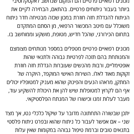
מכונים רפואיים פרטיים הם המקום שנחשב לאקסקלוסיבי
ביותר בעבור ניתוחים פרטיים. בהתאם, הבחירה לקיים את
הניתוח להגדלת חזה חוזרת במכון שכזה מבטיחה חדר ניתוח
משוכלל עם מיטב המכשור הרפואי, מן הסתם המתקדם
בתחום הכירורגי, שהכל חדיש, מטופח, מושקע וממוחשב בו.
מכונים רפואיים פרטיים מטפלים במספר מנותחים מצומצם
והמנותחת בהם תזכה לפרטיות גבוהה ולתנאי שהות
אופטימליים, ורבות מהנשים שעוברות הגדלת חזה חוזרת
זקוקות מאוד לאלו. השירות האישי המוקפד, היוקרה של
המתקן, מראהו הנעים והפינוק שהוא מעניק למטופליו יכולים
אף הם לקרוץ למטופלות שיש להן את היכולת להשקיע עוד,
מעבר לעלות זמנו וכישורו של המנתח הפלסטיקאי.
יתכן שבשורה התחתונה מדובר על שיקול כלכלי נטו, אך מצד
שני – אם אפשר לעבור כל ניתוח שהוא ובפרט ניתוח פלסטי
בתנאים טובים וברמת טיפול גבוהה במקומות שאין עלות