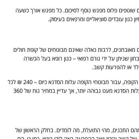
שוטפים פלוס מפגש נוסף לסיכום. כל מפגש אורך כשעה
 כגון עובדים סוציאליים ומרפאים בעיסוק.
דים מאובחנים, לרבות כאלה שאינם מבוטחים של קופת חולים
ן שניתן על ידי גורם רפואי – כגון רופא בעל הכשרה
לד או להפרעות קשב.
לחברי מכבי, ההשתתפות מסובסדת. על פי פרסומי הקופה, עבור מבוטחי הקופה עלות הסדנא כיום – 240 ₪ לכל
8 המפגשים. עבור נרשמים שאינם חברי הקופה, עלות הסדנא מעט גבוהה יותר, אך עדיין במחיר נוח של 360
 מהם התכנים, מהי התועלת, מה לומדים. בחלק הראשון של
 קשב וריכוז ואיך ההפרעה באה לידי ביטוי. כמו כן, הם